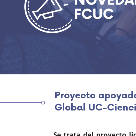
Proyecto apoyado
Global UC-Cienc
Se trata del proyecto l