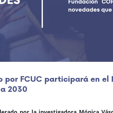
Fundación COP
novedades que s
 por FCUC participará en el
ia 2030
iderado por la investigadora Mónica Vás