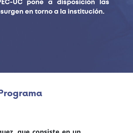
EC-UC pone a disposición las
urgen en torno a la institución.
 Programa
quez, que consiste en un