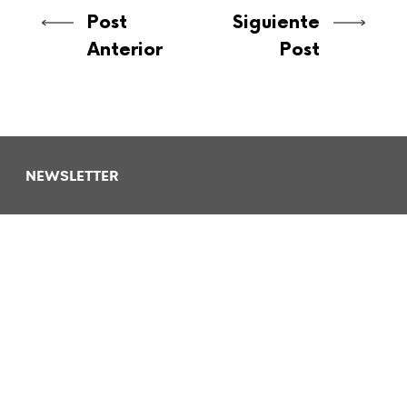
Post
Siguiente
Anterior
Post
NEWSLETTER
Queremos que conozcas todas
nuestras novedades y convocatorias.
SUSCRÍBETE
AQUÍ
CONTACTO