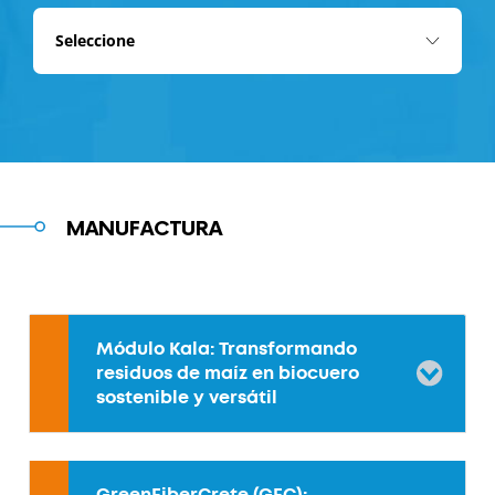
MANUFACTURA
Módulo Kala: Transformando
residuos de maíz en biocuero
sostenible y versátil
GreenFiberCrete (GFC):